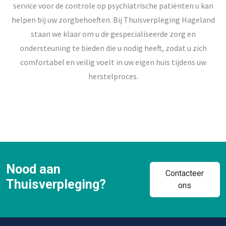
service voor de controle op psychiatrische patiënten u kan
helpen bij uw zorgbehoeften. Bij Thuisverpleging Hageland
staan we klaar om u de gespecialiseerde zorg en
ondersteuning te bieden die u nodig heeft, zodat u zich
comfortabel en veilig voelt in uw eigen huis tijdens uw
herstelproces.
Nood aan
Contacteer
Thuisverpleging?
ons